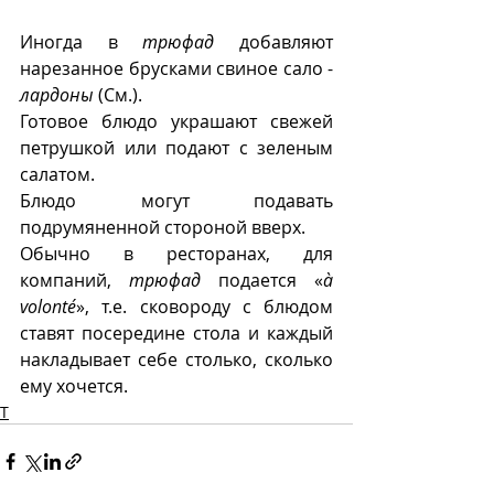
Иногда в 
трюфад
 добавляют 
нарезанное брусками свиное сало - 
лардоны
 (См.).
Готовое блюдо украшают свежей 
петрушкой или подают с зеленым 
салатом.
Блюдо могут подавать 
подрумяненной стороной вверх. 
Обычно в ресторанах, для 
компаний, 
трюфад
 подается «
à 
volonté
», т.е. сковороду с блюдом 
ставят посередине стола и каждый 
накладывает себе столько, сколько 
ему хочется.
Т