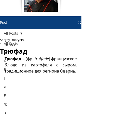
Post
All Posts
Sergey Dobrynin
All Posts
1 min read
Трюфад
А
Трюфад
 – (фр. 
truffade
) французское 
Б
блюдо из картофеля с сыром, 
В
традиционное для региона Овернь. 
Г
Д
Е
Ж
З