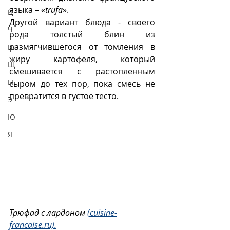
языка – «
trufa
».
Ц
Другой вариант блюда
- своего 
Ч
рода толстый блин из 
размягчившегося от томления в 
Ш
жиру картофеля, который 
Щ
смешивается с растопленным 
Ы
сыром до тех пор, пока смесь не 
превратится в густое тесто.
Э
Ю
Я
Трюфад с лардоном 
(cuisine-
francaise.ru).