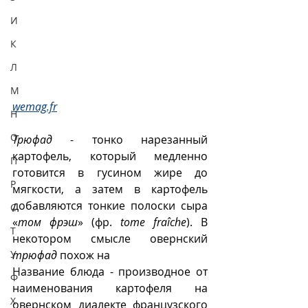
И
К
Л
М
wemag.fr
Н
О
Трюфад
 - тонко нарезанный 
картофель, который медленно 
П
готовится в гусином жире до 
Р
мягкости, а затем в картофель 
добавляются тонкие полоски сыра 
С
«
том фрэш
» (фр. 
tome fraîche
). В 
Т
некотором смысле овернский 
трюфад
 похож на  
У
Название блюда - производное от 
Ф
наименования картофеля на 
Х
овернском диалекте французского 