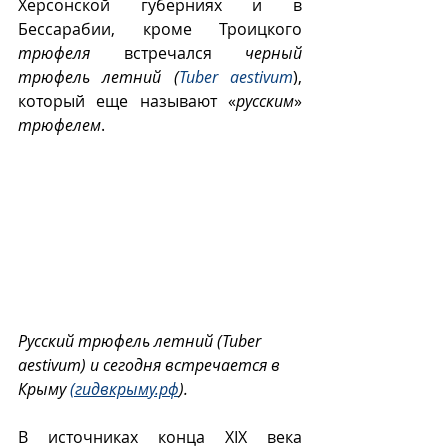
Херсонской губерниях и в 
Бессарабии, кроме Троицкого 
трюфеля
 встречался 
черный 
трюфель летний (
Tuber aestivum
), 
который еще называют «
русским
» 
трюфелем
. 
Русский трюфель летний (Tuber 
aestivum) и сегодня встречается в 
Крыму 
(гидвкрыму.рф
). 
В источниках конца XIX века 