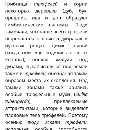
Грибница 
трюфелей
 и корни 
некоторых деревьев (дуб, бук, 
орешник, ива и др.) образуют 
симбиотические системы. Люди 
замечали, что чаще всего трюфели 
встречаются осенью в дубравах и 
буковых рощах. Дикие свиньи 
(когда они еще водились в лесах 
Европы), поедая желуди под 
дубами, выкапывали из-под земли 
также и 
трюфели
, обозначая таким 
образом места их скопления. Над 
такими зонами также роились 
особые трюфельные мухи (
Suillia 
tuberiperda
), привлекаемые 
аттрактантами, которые выделяют 
плодовые тела трюфелей. Поэтому 
осенью люди искали 
трюфели
, 
используя особые способности 