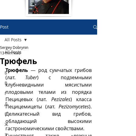
Post
All Posts
Sergey Dobrynin
All Posts
13 min read
Трюфель
А
Трюфель
 — род сумчатых грибов 
Б
(лат. 
Tuber
) с подземными 
В
клубневидными мясистыми 
плодовыми телами из порядка 
Г
Пецицевых (лат. 
Pezizales
) класса 
Д
Пецицемицеты (лат. 
Pezizomycetes
). 
Деликатесный вид грибов, 
Е
обладающий высокими 
Ж
гастрономическими свойствами. 
З
Существуют также «
ложные 