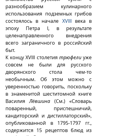
разнообразием кулинарного 
использования подземных грибов 
состоялось в начале 
XVIII
 века в 
эпоху Петра I, в результате 
целенаправленного внедрения 
всего заграничного в российский 
быт.
К концу XVIII столетия 
трюфели
 уже 
совсем не были для русского 
дворянского стола чем-то 
необычным. Об этом можно с 
уверенностью говорить, поскольку 
в знаменитой шеститомной книге 
Василия 
Лëвшина
 (См.) «Словарь 
поваренный, приспешничий, 
кандиторский и дистиллаторский», 
опубликованной в 1795-1797 гг., 
содержится 15 рецептов блюд из 