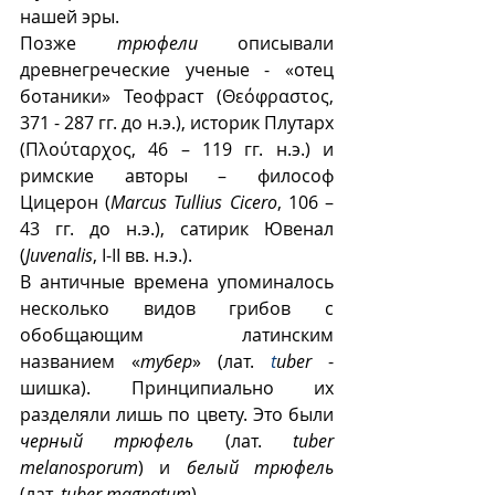
нашей эры. 
Позже 
трюфели
 описывали 
древнегреческие ученые - «отец 
ботаники» Теофраст (Θεόφραστος, 
371 - 287 гг. до н.э.), историк Плутарх 
(Πλούταρχος, 46 – 119 гг. н.э.) и 
римские авторы – философ 
Цицерон (
Marcus Tullius Cicero
, 106 – 
43 гг. до н.э.), сатирик Ювенал 
(
Juvenalis
, I-II вв. н.э.). 
В античные времена упоминалось 
несколько видов грибов с 
обобщающим латинским 
названием «
тубер
» (лат. 
t
uber
 - 
шишка). Принципиально их 
разделяли лишь по цвету. Это были 
черный трюфель
 (лат. 
tuber 
melanosporum
) и 
белый трюфель
(лат. 
tuber magnatum
).