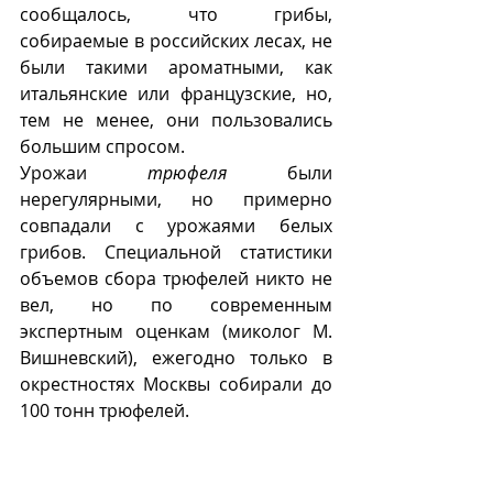
сообщалось, что грибы, 
собираемые в российских лесах, не 
были такими ароматными, как 
итальянские или французские, но, 
тем не менее, они пользовались 
большим спросом. 
Урожаи 
трюфеля
 были 
нерегулярными, но примерно 
совпадали с урожаями белых 
грибов. Специальной статистики 
объемов сбора трюфелей никто не 
вел, но по современным 
экспертным оценкам (миколог М. 
Вишневский), ежегодно только в 
окрестностях Москвы собирали до 
100 тонн трюфелей. 
Пик сборов приходился на конец 
июля и август. Продавались эти 
грибы на рынках, ярмарках и даже 