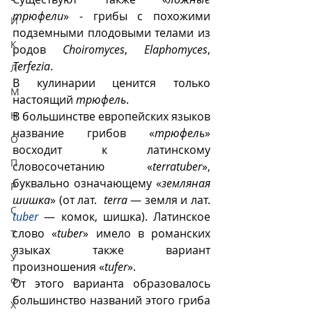
трюфели
» - грибы с похожими 
И
подземными плодовыми телами из 
К
родов 
Choiromyces
, 
Elaphomyces
, 
Terfezia
. 
Л
В кулинарии ценится только 
М
настоящий 
трюфель
.
Н
В большинстве европейских языков 
название грибов «
трюфель
» 
О
восходит к латинскому 
П
словосочетанию «
terratuber
», 
буквально означающему «
земляная 
Р
шишка
» (от лат.  
terra
 — земля и лат. 
С
tuber
— комок, шишка). Латинское 
слово «
tuber
» имело в романских 
Т
языках также вариант 
У
произношения «
tufer
».
Ф
От этого варианта образовалось 
большинство названий этого гриба 
Х