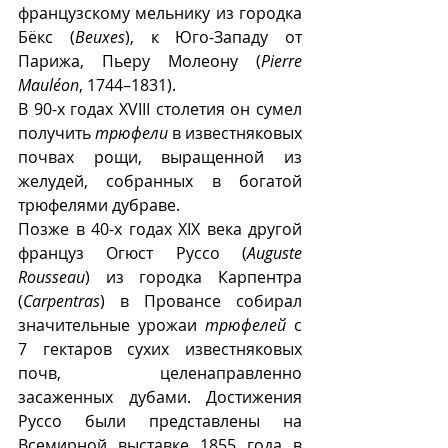
французскому мельнику из городка 
Бëкс (
Beuxes
), к Юго-Западу от 
Парижа, Пьеру Молеону (
Pierre 
Mauléon
, 1744–1831).
В 90-х годах XVIII столетия он сумел 
получить 
трюфели
 в известняковых 
почвах рощи, выращенной из 
желудей, собранных в богатой 
трюфелями дубраве. 
Позже в 40-х годах XIX века другой 
француз Огюст Руссо (
Auguste 
Rousseau
) из городка Карпентра 
(
Carpentras
) в Провансе собирал 
значительные урожаи 
трюфелей
 с 
7 гектаров сухих известняковых 
почв, целенаправленно 
засаженных дубами. Достижения 
Руссо были представлены на 
Всемирной выставке 1855 года в 