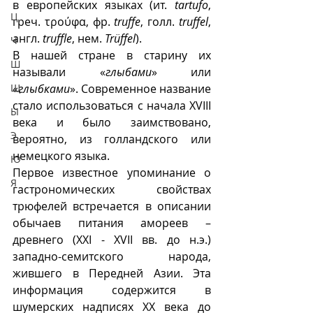
в европейских языках (ит. 
tartufo
, 
Ц
греч. τρούφα, фр. 
truffe
, голл. 
truffel
, 
англ. 
truffle
, нем. 
Trüffel
).
Ч
В нашей стране в старину их 
Ш
называли «
глыбами
» или 
Щ
«
глыбками
». Современное название 
стало использоваться с начала XVIII 
Ы
века и было заимствовано, 
Э
вероятно, из голландского или 
немецкого языка. 
Ю
Первое известное упоминание о 
Я
гастрономических свойствах 
трюфелей встречается в описании 
обычаев питания амореев – 
древнего (XXI - XVII вв. до н.э.) 
западно-семитского народа, 
жившего в Передней Азии. Эта 
информация содержится в 
шумерских надписях ХХ века до 