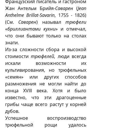
Французский писатель и гастроном 
Жан Антельм Брийя
-Саварен
 (
Jean 
Anthelme Brillat-Savarin
, 1755 - 1826) 
(См. 
Саварен
) называл 
трюфели
«
бриллиантами кухни
» и отмечал, 
что они бывают только на столах 
знати.
Из-за сложности сбора и высокой 
стоимости 
трюфелей
, люди всегда 
искали возможности их 
культивирования, но трюфельных 
«семян» или других способов 
размножения не могли найти до 
конца XVIII века. Хотя и было 
известно, что эти драгоценные 
грибы чаще всего растут у корней 
дубов. 
Успешное воспроизводство 
трюфельной рощи удалось 