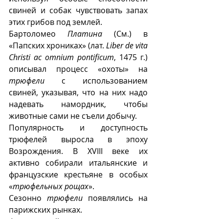
свиней и собак чувствовать запах 
этих грибов под землей.
Бартоломео 
Платина
 (См.) в 
«Папских хрониках» (лат. 
Liber de vita 
Christi ac omnium pontificum
, 1475 г.) 
описывал процесс «охоты» на 
трюфели
 с использованием 
свиней, указывая, что на них надо 
надевать намордник, чтобы 
животные сами не съели добычу.
Популярность и доступность 
трюфелей выросла в эпоху 
Возрождения. В XVIII веке их 
активно собирали итальянские и 
французские крестьяне в особых 
«
трюфельных рощах
». 
Сезонно 
трюфели
 появлялись на 
парижских рынках.