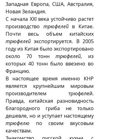
Западная Европа, США, Австралия, 
Новая Зеландия. 
С начала XXI века устойчиво растет 
производство 
трюфелей
 в Китае. 
Почти весь объем китайских 
трюфелей
 экспортируется. В 2005 
году из Китая было экспортировано 
около 70 тонн 
трюфелей
, из 
которых 40 тонн было ввезено во 
Францию.
В настоящее время именно КНР 
является крупнейшим мировым 
производителем трюфелей.  
Правда, китайская разновидность 
благородного гриба не только 
дешевле, но и уступает настоящему 
трюфелю
 по своим вкусовым 
качествам. 
Знакомство русской кухни с 