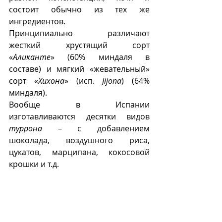
состоит обычно из тех же 
ингредиентов. 
Принципиально различают 
жесткий хрустящий сорт 
«
Аликанте
» (60% миндаля в 
составе) и мягкий «жевательный» 
сорт «
Хихона
» (исп. 
Jijona
) (64% 
миндаля).
Вообще в Испании 
изготавливаются десятки видов 
туррона
 – с добавлением 
шоколада, воздушного риса, 
цукатов, марципана, кокосовой 
крошки и т.д.
В Италии 
туррон
 (ит. 
torrone
) в 
отличие от испанского содержит 
меньше орехов. Кроме миндаля 
также часто используется фундук 