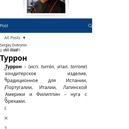
Post
All Posts
Sergey Dobrynin
All Posts
2 min read
Туррон
А
Туррон
 – (исп. 
turrón
, итал. 
torrone
) 
Б
кондитерское изделие, 
В
традиционное для Испании, 
Португалии, Италии, Латинской 
Г
Америки и Филиппин – нуга с 
Д
орехами. 
Е
Ж
З