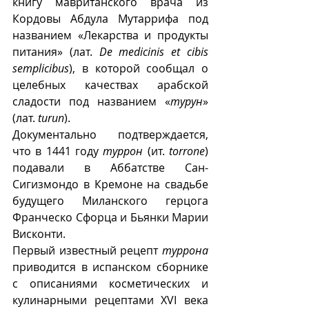
книгу мавританского врача из 
Кордовы Абдула Мутаррифа под 
названием «Лекарства и продукты 
питания» (лат. 
De medicinis et cibis 
semplicibus
), в которой сообщал о 
целебных качествах арабской 
сладости под названием «
турун
» 
(лат. 
turun
).
Документально подтверждается, 
что в 1441 году 
туррон
 (ит. 
torrone
) 
подавали в Аббатстве Сан-
Сигизмондо в Кремоне на свадьбе 
будущего Миланского герцога 
Франческо Сфорца и Бьянки Марии 
Висконти.
Первый известный рецепт 
туррона
приводится в испанском сборнике 
с описаниями косметических и 
кулинарными рецептами XVI века 