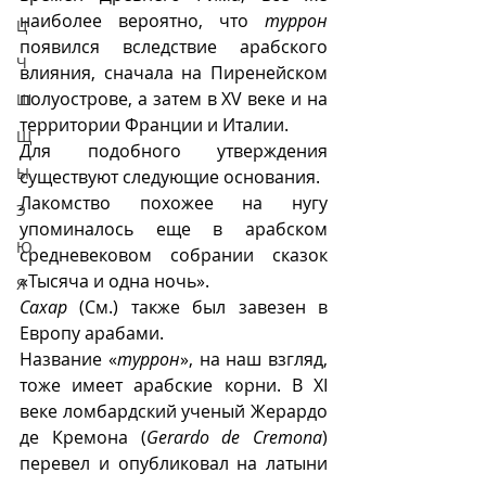
наиболее вероятно, что 
туррон
Ц
появился вследствие арабского 
Ч
влияния, сначала на Пиренейском 
полуострове, а затем в XV веке и на 
Ш
территории Франции и Италии.
Щ
Для подобного утверждения 
Ы
существуют следующие основания.
Лакомство похожее на нугу 
Э
упоминалось еще в арабском 
Ю
средневековом собрании сказок 
«Тысяча и одна ночь». 
Я
Сахар
 (См.) также был завезен в 
Европу арабами.
Название «
туррон
», на наш взгляд, 
тоже имеет арабские корни. В XI 
веке ломбардский ученый Жерардо 
де Кремона (
Gerardo de Cremona
) 
перевел и опубликовал на латыни 