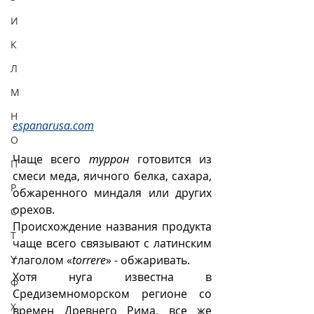
И
К
Л
М
Н
espanarusa.com
О
Чаще всего 
туррон
 готовится из 
П
смеси меда, яичного белка, сахара, 
Р
обжаренного миндаля или других 
орехов.
С
Происхождение названия продукта 
Т
чаще всего связывают с латинским 
У
глаголом «
torrere
» - обжаривать.
Хотя нуга известна в 
Ф
Средиземноморском регионе со 
Х
времен Древнего Рима, все же 