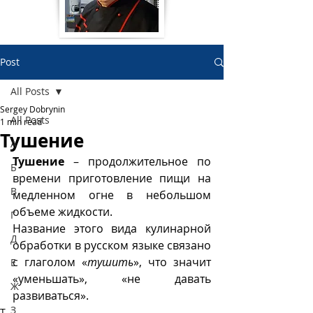
Post
All Posts
Sergey Dobrynin
All Posts
1 min read
Тушение
А
Тушение 
– продолжительное по 
Б
времени приготовление пищи на 
В
медленном огне в небольшом 
объеме жидкости. 
Г
Название этого вида кулинарной 
Д
обработки в русском языке связано 
с глаголом «
тушить
», что значит 
Е
«уменьшать», «не давать 
Ж
развиваться». 
З
Т