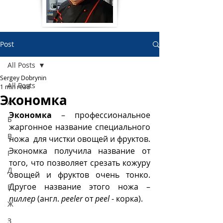
Post
All Posts
Sergey Dobrynin
All Posts
1 min read
Экономка
А
Экономка
 – профессиональное 
Б
жаргонное название специального 
В
ножа  для чистки овощей и фруктов. 
Экономка получила название от 
Г
того, что позволяет срезать кожуру 
Д
овощей и фруктов очень тонко. 
Другое название этого ножа – 
Е
пиллер
 (англ. 
peeler
 от 
peel
 - корка).
Ж
З