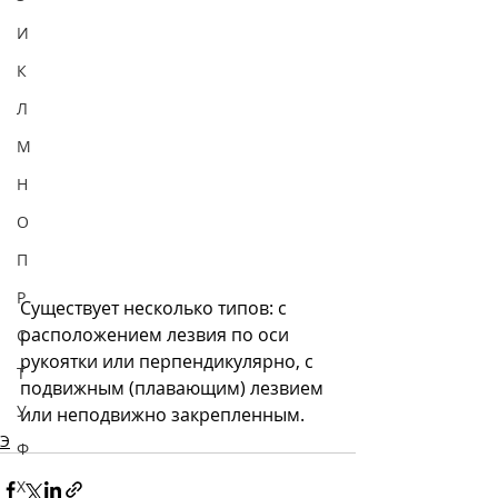
И
К
Л
М
Н
О
П
Р
Существует несколько типов: с 
расположением лезвия по оси 
С
рукоятки или перпендикулярно, с 
Т
подвижным (плавающим) лезвием 
У
или неподвижно закрепленным. 
Э
Ф
Х