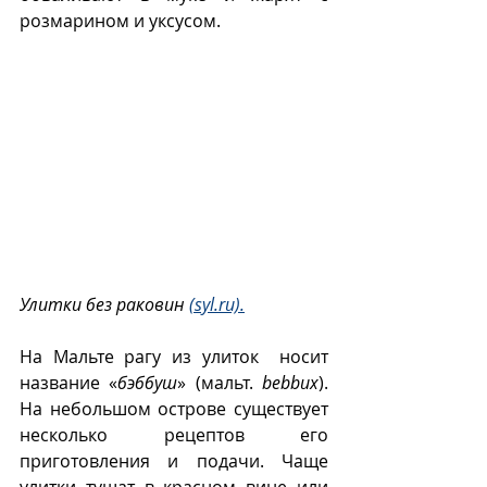
розмарином и уксусом.
Улитки без раковин 
(syl.ru).
На Мальте рагу из улиток  носит 
название «
бэббуш
» (мальт. 
bebbux
). 
На небольшом острове существует 
несколько рецептов его 
приготовления и подачи. Чаще 
улитки тушат в красном вине или 