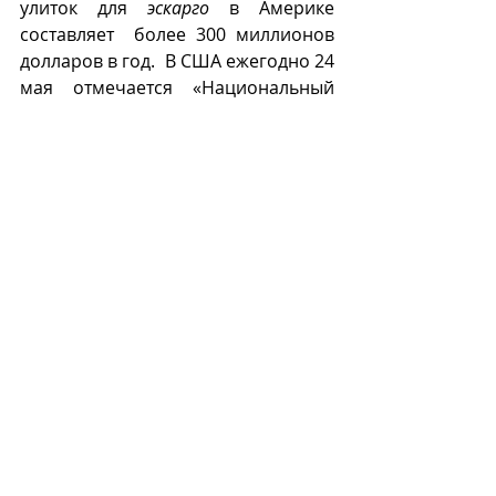
улиток для 
эскарго
 в Америке 
составляет  более 300 миллионов 
долларов в год.  В США ежегодно 24 
мая отмечается «Национальный 
день ​​
эскарго
».
nationaldaycalendar.com
В нашей стране энтузиасты 
выращивают улиток в Московской 
области. 
В Калининградской области 
существуют специализированные 