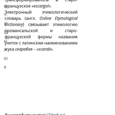
французское «
escargol
».
Ц
Электронный этимологический 
Ч
словарь (англ. 
Online Etymological 
Ш
Dictionary
) связывает этимологию 
провансальской и старо-
Щ
французской формы названия 
Ы
улиток с латинским наименованием 
жука 
скарабея
 – «
scarab
».
Э
Ю
Я