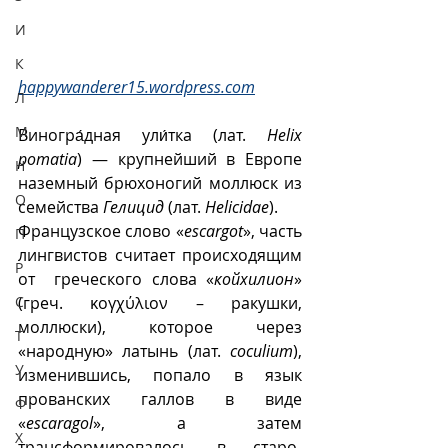
И
К
happywanderer15.wordpress.com
Л
М
Виногра́дная ули́тка (лат. 
Helix 
pomatia
) — крупнейший в Европе 
Н
наземный брюхоногий моллюск из 
О
семейства 
Гелицид
 (лат. 
Helicidae
). 
Французское слово «
escargot
», часть 
П
лингвистов считает происходящим  
Р
от  греческого слова «
койхилион
» 
(греч. κογχύλιον – ракушки, 
С
моллюски), которое через 
Т
«народную» латынь (лат. 
coculium
), 
У
изменившись, попало в язык 
прованских галлов в виде 
Ф
«
escaragol
», а затем 
Х
трансформировалось в старо-