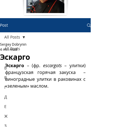
Post
All Posts
Sergey Dobrynin
All Posts
4 min read
Эскарго
А
Эскарго
 – (фр. 
escargots
 – улитки) 
Б
французская горячая закуска  –
В
виноградные улитки в раковинах с 
«зеленым» маслом.
Г
Д
Е
Ж
З