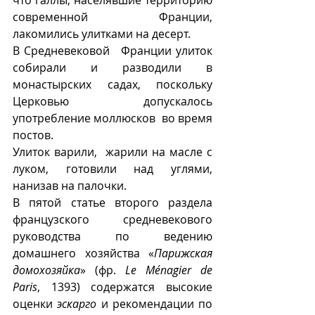
что галлы, населявшие территорию 
современной Франции, 
лакомились улитками на десерт.
В Средневековой   Франции улиток 
собирали и разводили в 
монастырских садах, поскольку 
Церковью допускалось 
употребление моллюсков  во время 
постов.  
Улиток варили,  жарили на масле с 
луком, готовили над углями, 
нанизав на палочки.  
В пятой статье второго раздела  
французского средневекового  
руководства по ведению 
домашнего хозяйства «
Парижская 
домохозяйка
» (фр. 
Le Ménagier de 
Paris
, 1393) содержатся высокие 
оценки 
эскарго
 и рекомендации по 