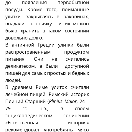
до появления первобытной  
посуды. Кроме того, пойманные 
улитки, закрываясь в раковинах, 
впадали  в спячку,  и их можно 
было хранить в таком состоянии 
довольно долго.
В античной Греции улитки были 
распространенным  продуктом 
питания. Они не считались 
деликатесом, а были  доступной 
пищей для самых простых и бедных  
людей.
В древнем Риме улиток считали  
лечебной пищей. Римский историк 
Плиний Старший (
Plinius Maior
, 24 – 
79 гг. н.э.) в своем 
энциклопедическом сочинении  
«Естественная  история» 
рекомендовал употреблять мясо 