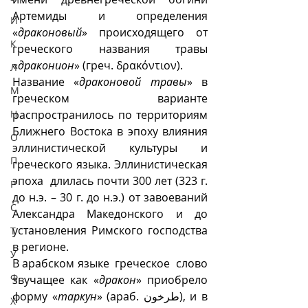
Артемиды и определения 
И
«
драконовый
» происходящего от 
К
греческого названия травы 
«
драконион
» (греч. δρακόντιον).
Л
Название «
драконовой травы
» в 
М
греческом варианте 
Н
распространилось по территориям 
Ближнего Востока в эпоху влияния 
О
эллинистической культуры и 
П
греческого языка. Эллинистическая 
эпоха  длилась почти 300 лет (323 г. 
Р
до н.э. – 30 г. до н.э.) от завоеваний 
С
Александра Македонского и до 
установления Римского господства 
Т
в регионе. 
У
В арабском языке  греческое  слово 
Ф
звучащее как «
дракон
» приобрело 
форму «
таркун
» (араб. طرخون), и в 
Х