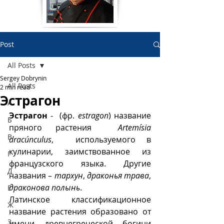
Post
All Posts
Sergey Dobrynin
All Posts
2 min read
Эстрагон
А
Эстрагон
 -  (фр. 
estragon
) название 
Б
пряного растения  
Artemísia 
В
dracúnculus
,  используемого в 
кулинарии, заимствованное из 
Г
французского языка. Другие 
Д
названия – 
тархун
, 
драконья трава
, 
драконова полынь
. 
Е
Латинское классификационное 
Ж
название растения образовано от 
З
имени древнегреческой богини 