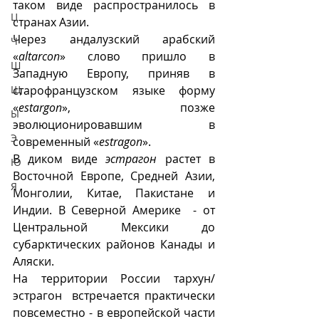
таком виде распространилось в 
Ц
странах Азии.
Через андалузский арабский 
Ч
«
altarcon
» слово пришло в 
Ш
Западную Европу, приняв в 
Щ
старофранцузском языке форму 
«
estargon
», позже  
Ы
эволюционировавшим в 
Э
современный «
estragon
».
В диком виде 
эстрагон
 растет в 
Ю
Восточной Европе, Средней Азии, 
Я
Монголии, Китае, Пакистане и 
Индии. В Северной Америке  - от 
Центральной Мексики до 
субарктических районов Канады и 
Аляски. 
На территории России тархун/
эстрагон  встречается практически 
повсеместно - в европейской части 