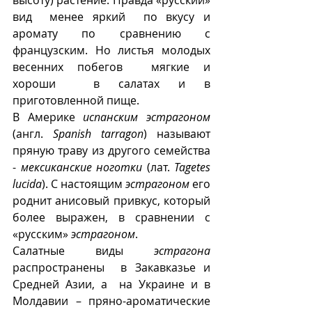
вид  менее яркий  по вкусу и 
аромату по сравнению с 
французским. Но листья молодых 
весенних побегов  мягкие и 
хороши  в салатах и ​​в 
приготовленной пище.
В Америке 
испанским эстрагоном
(англ. 
Spanish tarragon
) называют 
пряную траву из другого семейства 
- 
мексиканские ноготки
 (лат. 
Tagetes 
lucida
). С настоящим 
эстрагоном
 его 
роднит анисовый привкус, который 
более выражен, в сравнении с 
«русским» 
эстрагоном
.
Салатные виды 
эстрагона
распространены  в Закавказье и 
Средней Азии, а  на Украине и в 
Молдавии – пряно-ароматические 