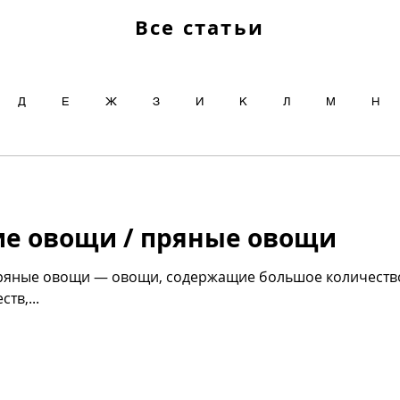
Все статьи
Д
Е
Ж
З
И
К
Л
М
Н
Ч
Ш
Щ
Ы
Э
Ю
Я
е овощи / пряные овощи
ряные овощи — овощи, содержащие большое количество
тв,...