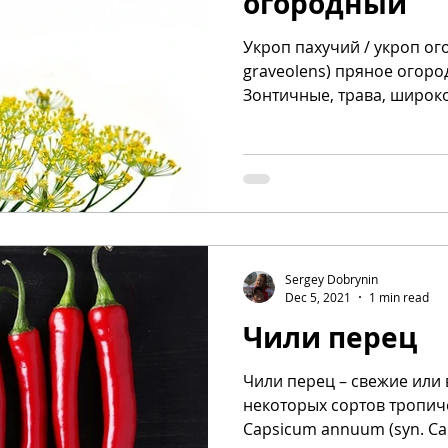
огородный
Укроп пахучий / укроп ог
graveolens) пряное огоро
Зонтичные, трава, широко
Sergey Dobrynin
Dec 5, 2021
1 min read
Чили перец
Чили перец – свежие ил
некоторых сортов тропич
Capsicum annuum (syn. Cap