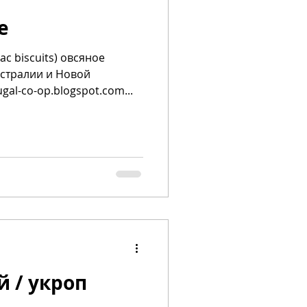
е
ac biscuits) овсяное
встралии и Новой
gal-co-op.blogspot.com...
й / укроп