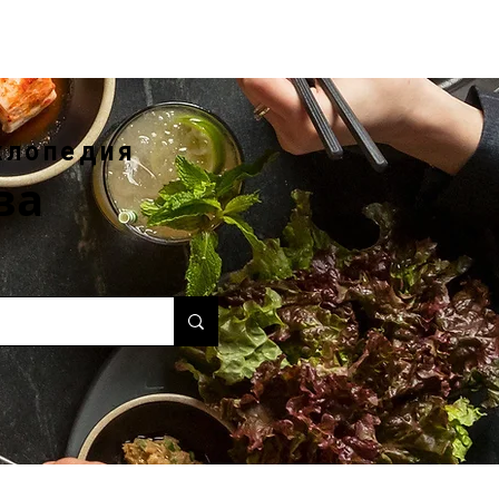
клопедия
ва