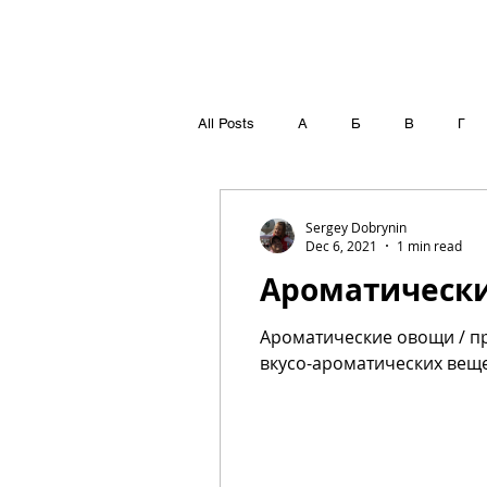
All Posts
А
Б
В
Г
Т
У
Ф
Х
Ц
Sergey Dobrynin
Dec 6, 2021
1 min read
Ароматически
Ароматические овощи / п
вкусо-ароматических вещес