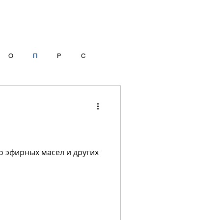
О
П
Р
С
 эфирных масел и других