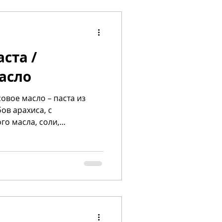
ста /
асло
совое масло – паста из
са, с
тельного масла, соли,...