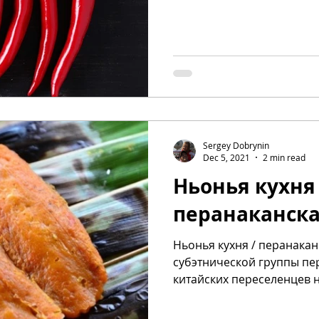
Sergey Dobrynin
Dec 5, 2021
2 min read
Ньонья кухня 
перанаканска
Ньонья кухня / перанаканс
субэтнической группы пе
китайских переселенцев 
полуострове...