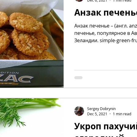
Анзак печень
Анзак печенье – (англ. anz
печенье, популярное в А
Зеландии. simple-green-fru
Sergey Dobrynin
Dec 5, 2021
1 min read
Укроп пахучи