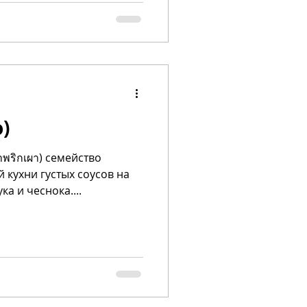
)
้ำพริกเผา) семейство
 кухни густых соусов на
ка и чеснока....