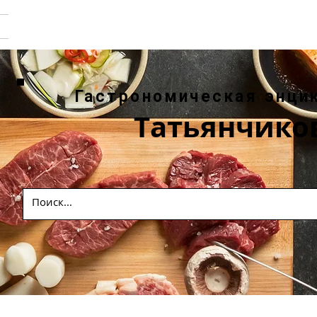
Гастрономическая энци
Татьянчико