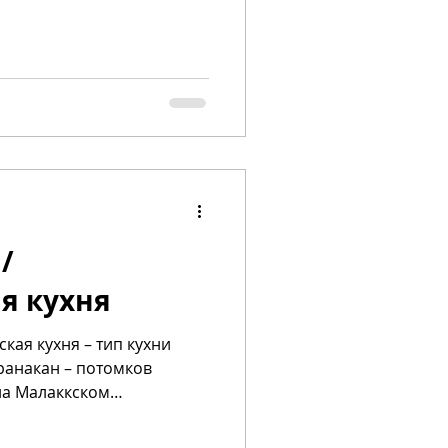
/
я кухня
кая кухня – тип кухни
ранакан – потомков
на Малаккском