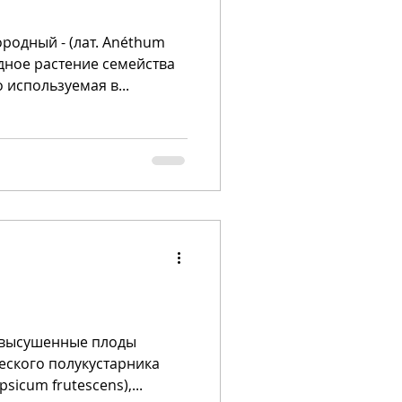
ородный - (лат. Anéthum
дное растение семейства
 используемая в...
и высушенные плоды
еского полукустарника
sicum frutescens),...