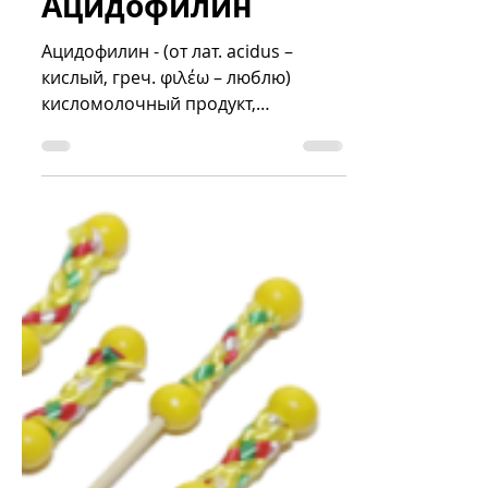
Sergey Dobrynin
Dec 6, 2021
1 min read
Ацидофилин
Ацидофилин - (от лат. acidus –
кислый, греч. φιλέω – люблю)
кисломолочный продукт,
получаемый путём сквашивания
пастеризованного...