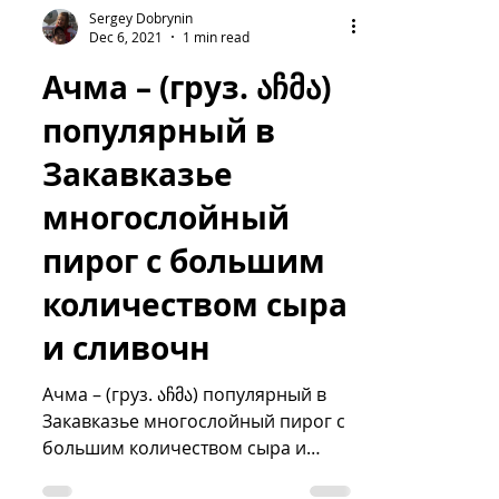
Sergey Dobrynin
Dec 6, 2021
1 min read
Ачма – (груз. აჩმა)
популярный в
Закавказье
многослойный
пирог с большим
количеством сыра
и сливочн