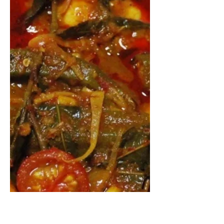
специй, придающая блюдам
смешанный вкус лука и чеснока, с
выраженным чесночным
компонентом. Пряность...