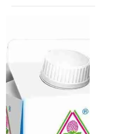
Ачма – (груз. აჩმა) популярный в
Закавказье многослойный пирог с
большим количеством сыра и
сливочного масла. Считается
грузинским...