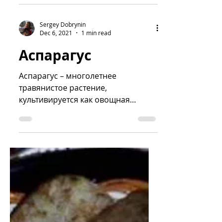
Атле
Атле – (фр. hâtelet) первоначально,
небольшой вертел (шпажка) для
жарки над углями, аналог
шампура. Позднее, атле –
маленькие шпажки для...
Sergey Dobrynin
Dec 6, 2021
1 min read
Аспарагус
Аспарагус – многолетнее
травянистое растение,
культивируется как овощная
культура. В пищу употребляются
молодые побеги. См. спаржа.