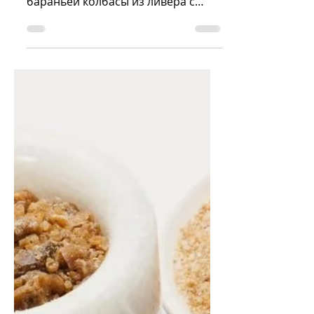
Sergey Dobrynin
Dec 6, 2021
1 min read
Асип
Асип – киргизское название,
распространенной в Средней Азии
бараньей колбасы из ливера с
курдючным салом и рисом.
повар.ру В Казахстане...