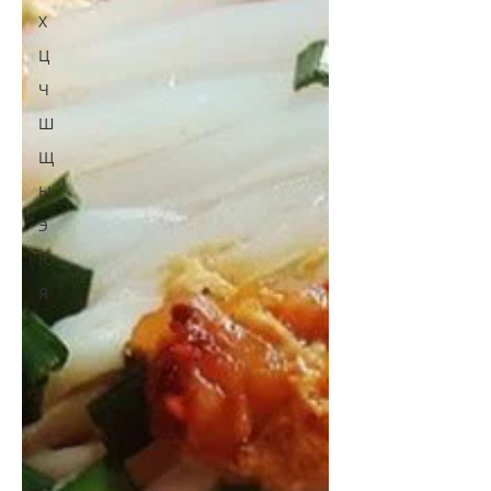
Х
Ц
Ч
Ш
Щ
Ы
Э
Ю
Я