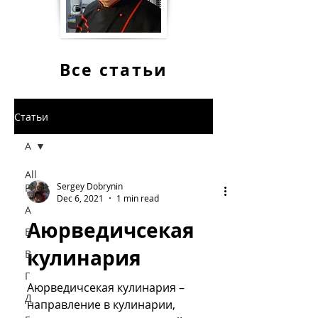
Все статьи
Статьи
А
All
Sergey Dobrynin
Posts
Dec 6, 2021
1 min read
А
Аюрведичсекая
Б
кулинария
В
Г
Аюрведичсекая кулинария –
Д
направление в кулинарии,