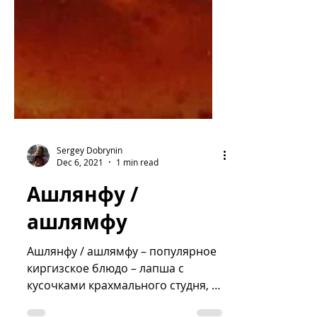
Sergey Dobrynin
Dec 6, 2021
1 min read
Ашлянфу /
ашлямфу
Ашлянфу / ашлямфу – популярное
киргизское блюдо – лапша с