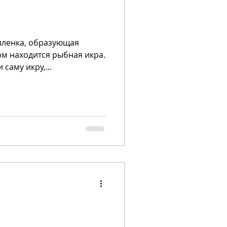
пленка, образу­ющая
аходит­ся рыбная икра.
саму икру,...