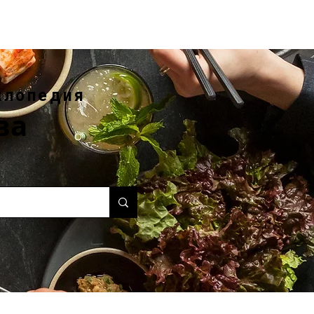
клопедия
ва