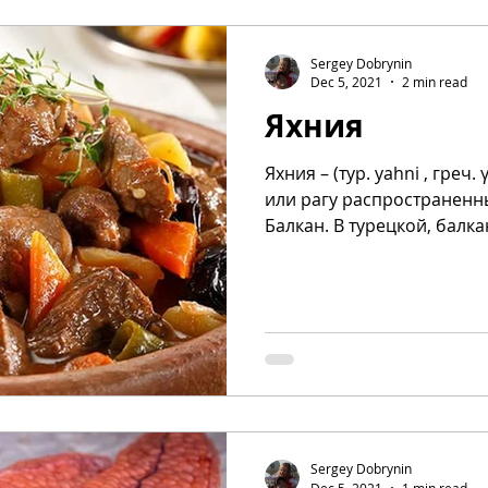
Sergey Dobrynin
Dec 5, 2021
2 min read
Яхния
Яхния – (тур. yahni , греч.
или рагу распространенны
Балкан. В турецкой, балкан
Sergey Dobrynin
Dec 5, 2021
1 min read