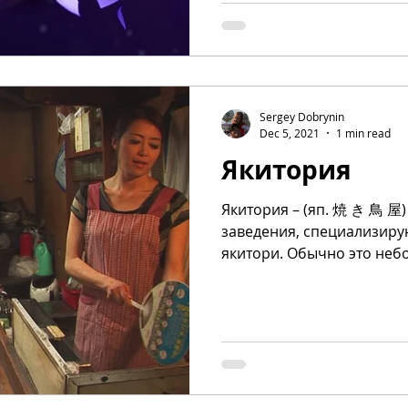
Sergey Dobrynin
Dec 5, 2021
1 min read
Якитория
Якитория – (яп. 焼 き 鳥 屋) в Японии так называются
заведения, специализир