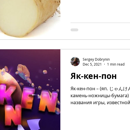
Sergey Dobrynin
Dec 5, 2021
1 min read
Як-кен-пон
Як-кен-пон – (яп. じゃんけん - jan-ken, jan-ken-
камень-ножницы-бумага)
названия игры, известной