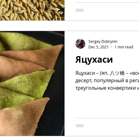
Sergey Dobrynin
Dec 5, 2021
1 min read
Яцухаси
Яцухаси – (яп. 八ツ橋 – «во
десерт, популярный в рег
треугольные конвертики и