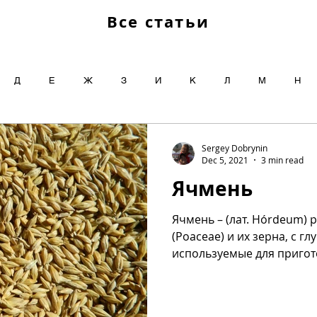
Все статьи
Д
Е
Ж
З
И
К
Л
М
Н
Ч
Ш
Щ
Ы
Э
Ю
Я
Sergey Dobrynin
Dec 5, 2021
3 min read
Ячмень
Ячмень – (лат. Hórdeum) 
(Poaceae) и их зерна, с г
используемые для пригот