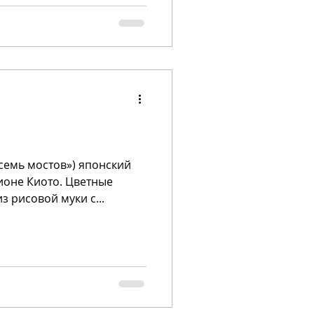
семь мостов») японский
ионе Киото. Цветные
з рисовой муки с...