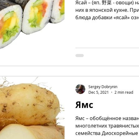
Ясай – (яп. 野菜 - овощи) 
них в японской кухне. Пр
блюда добавки «ясай» озна
Sergey Dobrynin
Dec 5, 2021
2 min read
Ямс
Ямс – обобщённое назван
многолетних травянистых
семейства Диоскорейные (D