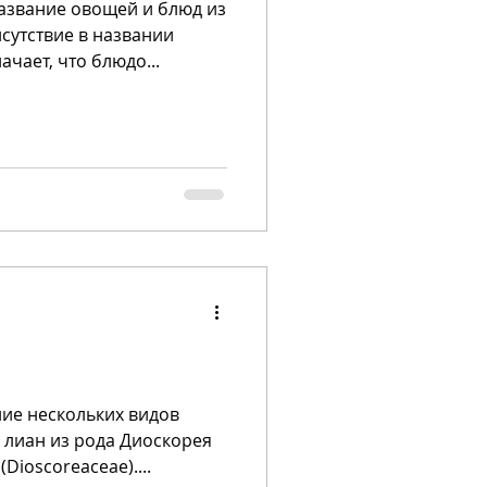
название овощей и блюд из
исутствие в названии
чает, что блюдо...
ие нескольких видов
 лиан из рода Диоскорея
ioscoreaceae)....