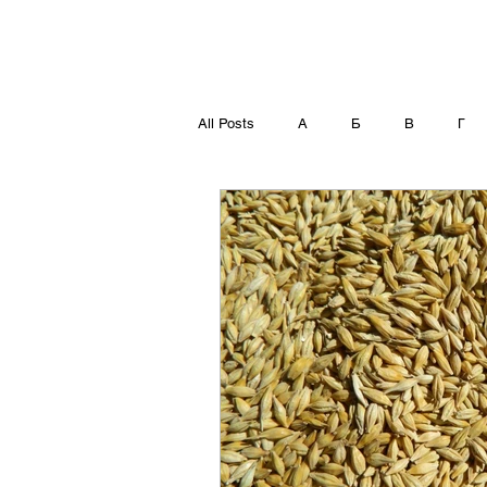
All Posts
А
Б
В
Г
Т
У
Ф
Х
Ц