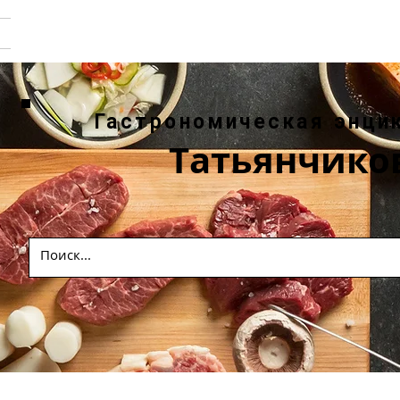
Гастрономическая энци
Татьянчико