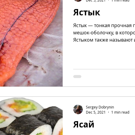
Ястык
Ястык — тонкая прочная 
мешок-оболочку, в котором н
Ястыком также называют и 
Sergey Dobrynin
Dec 5, 2021
1 min read
Ясай