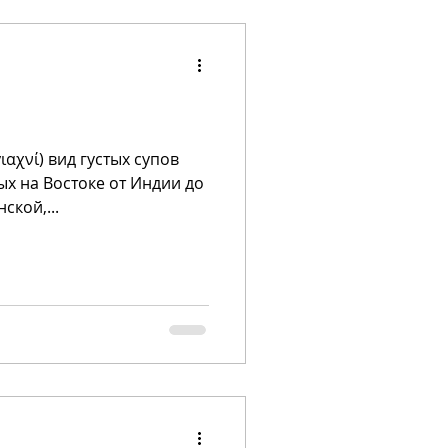
 γιαχνί) вид густых супов
х на Востоке от Индии до
ской,...