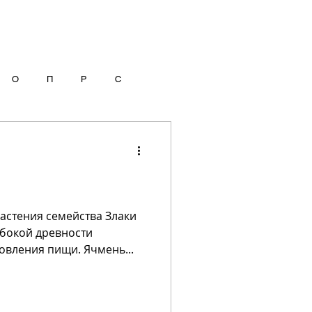
О
П
Р
С
растения семейства Злаки
лубокой древности
овления пищи. Ячмень...